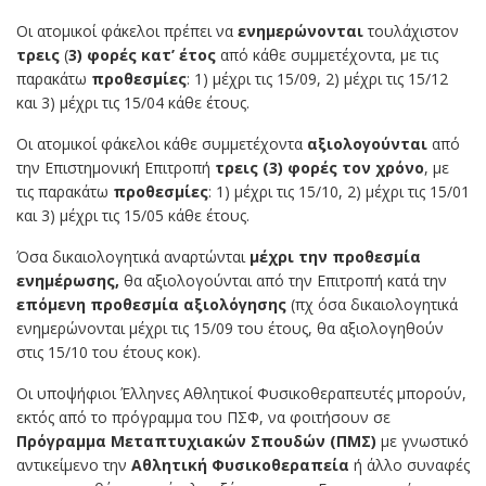
Οι ατομικοί φάκελοι πρέπει να
ενημερώνονται
τουλάχιστον
τρεις
(
3) φορές κατ’ έτος
από κάθε συμμετέχοντα, με τις
παρακάτω
προθεσμίες
: 1) μέχρι τις 15/09, 2) μέχρι τις 15/12
και 3) μέχρι τις 15/04 κάθε έτους.
Οι ατομικοί φάκελοι κάθε συμμετέχοντα
αξιολογούνται
από
την Επιστημονική Επιτροπή
τρεις (3) φορές τον χρόνο
, με
τις παρακάτω
προθεσμίες
: 1) μέχρι τις 15/10, 2) μέχρι τις 15/01
και 3) μέχρι τις 15/05 κάθε έτους.
Όσα δικαιολογητικά αναρτώνται
μέχρι την προθεσμία
ενημέρωσης,
θα αξιολογούνται από την Επιτροπή κατά την
επόμενη προθεσμία αξιολόγησης
(πχ όσα δικαιολογητικά
ενημερώνονται μέχρι τις 15/09 του έτους, θα αξιολογηθούν
στις 15/10 του έτους κοκ).
Οι υποψήφιοι Έλληνες Αθλητικοί Φυσικοθεραπευτές μπορούν,
εκτός από το πρόγραμμα του ΠΣΦ, να φοιτήσουν σε
Πρόγραμμα Μεταπτυχιακών Σπουδών (ΠΜΣ)
με γνωστικό
αντικείμενο την
Αθλητική Φυσικοθεραπεία
ή άλλο συναφές