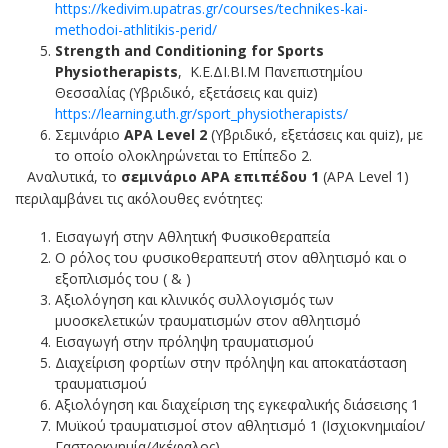
https://kedivim.upatras.gr/courses/technikes-kai-
methodoi-athlitikis-perid/
Strength and Conditioning for Sports
Physiotherapists
, Κ.Ε.ΔΙ.ΒΙ.Μ Πανεπιστημίου
Θεσσαλίας (Υβριδικό, εξετάσεις και quiz)
https://learning.uth.gr/sport_physiotherapists/
Σεμινάριο
APA
L
evel 2
(Υβριδικό, εξετάσεις και quiz), με
το οποίο ολοκληρώνεται το Επίπεδο 2.
Αναλυτικά, το
σεμινάριο
APA επιπέδου 1
(APA Level 1)
περιλαμβάνει τις ακόλουθες ενότητες:
Εισαγωγή στην Αθλητική Φυσικοθεραπεία
Ο ρόλος του φυσικοθεραπευτή στον αθλητισμό και ο
εξοπλισμός του ( & )
Αξιολόγηση και κλινικός συλλογισμός των
μυοσκελετικών τραυματισμών στον αθλητισμό
Εισαγωγή στην πρόληψη τραυματισμού
Διαχείριση φορτίων στην πρόληψη και αποκατάσταση
τραυματισμού
Αξιολόγηση και διαχείριση της εγκεφαλικής διάσεισης 1
Μυϊκού τραυματισμοί στον αθλητισμό 1 (Ισχιοκνημιαίοι/
Γαστροκνημία/4κέφαλος)