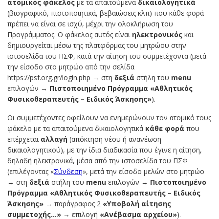
ατομικός φάκελος
με τα απαιτούμενα
δικαιολογητικά
(βιογραφικό, πιστοποιητικά, βεβαιώσεις κλπ) που κάθε φορά
πρέπει να είναι σε ισχύ, μέχρι την ολοκλήρωση του
Προγράμματος. Ο φάκελος αυτός είναι
ηλεκτρονικός
και
δημιουργείται μέσω της πλατφόρμας του μητρώου στην
ιστοσελίδα του ΠΣΦ, κατά την αίτηση του συμμετέχοντα (μετά
την είσοδο στο μητρώο από την σελίδα
https://psf.org.gr/login.php → στη
δεξιά
στήλη του
menu
επιλογών →
Πιστοποιημένο Πρόγραμμα «Αθλητικός
Φυσικοθεραπευτής – Ειδικός Άσκησης»
).
Οι συμμετέχοντες οφείλουν να ενημερώνουν τον ατομικό τους
φάκελο με τα απαιτούμενα δικαιολογητικά
κάθε φορά
που
επέρχεται
αλλαγή
(απόκτηση νέου ή ανανέωση
δικαιολογητικού), με την ίδια διαδικασία που έγινε η αίτηση,
δηλαδή ηλεκτρονικά, μέσα από την ιστοσελίδα του ΠΣΦ
(επιλέγοντας «
Σύνδεση
», μετά την είσοδο μελών στο μητρώο
→ στη
δεξιά
στήλη του
menu
επιλογών →
Πιστοποιημένο
Πρόγραμμα «Αθλητικός Φυσικοθεραπευτής – Ειδικός
Άσκησης»
→ παράγραφος 2
«Υποβολή αίτησης
συμμετοχής…»
→ επιλογή
«Ανέβασμα αρχείου»
).