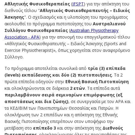
Αθλητικής Φυσικοθεραπείας
(
IFSPT
) για την απόκτηση του
διεθνούς τίτλου "
Αθλητικός Φυσικοθεραπευτής – Ειδικός
Άσκησης
". Ο σχεδιασμός και η υλοποίηση του προγράμματος
ακολουθεί το πρόγραμμα πιστοποίησης του
Αυστραλιανού
Συλλόγου Φυσικοθεραπείας
(
Australian Physiotherapy
Association - APA
) για την απονομή του επαγγελματικού τίτλου
«Αθλητικός Φυσικοθεραπευτής – Ειδικός Άσκησης (Sports and
Exercise Physiotherapist)», όπως χορηγείται στον αναφερόμενο
Σύλλογο.
Το πρόγραμμα αποτελείται συνολικά από
τρία (3) επίπεδα
(
levels) εκπαίδευσης και δύο (2) πιστοποιήσεις
. Τα 2
πρώτα επίπεδα οδηγούν στην
Εθνική Βασική Πιστοποίηση
και ολοκληρώνονται σε διάρκεια
2 ετών
. Τα επίπεδα αυτά
περιλαμβάνουν σειρά σεμιναρίων επιμόρφωσης (εξ
αποστάσεως και δια ζώσης)
, σε συνεργασία με τον ΑΡΑ και
τα ΚΕΔΙΒΙΜ των Πανεπιστημίων Θεσσαλίας και Πατρών. Η
ολοκλήρωση των 2 επιπέδων και η απόκτηση της Εθνικής
Βασικής Πιστοποίησης επιτρέπουν στον υποψήφιο την
μετάβαση στο
επίπεδο 3
και στην απόκτηση της
Διεθνούς
Πιστοποίησης
, ολοκληρώνοντας όλες τις προϋποθέσεις της