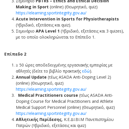
Σεμινάριο
PBTRs – Ethics and Ethical Decision
Making in Sport
(online) (Θεωρητικό, quiz)
https://elearning.sportintegrity.gov.au/
Acute Intervention in Sports for Physiotherapists
(Υβριδικό, εξετάσεις και quiz).
Σεμινάριο
APA
Level
1
(Υβριδικό, εξετάσεις και 3 quizes),
με το οποίο ολοκληρώνεται το Επίπεδο 1.
Επίπεδο 2
≥ 50 ώρες αποδεδειγμένης εργασιακής εμπειρίας με
αθλητές (δείτε το βιβλίο πρακτικής
εδώ
).
Annual Update
(τέως ASADA Anti-Doping Level 2)
(online) (Θεωρητικό, quiz)
https://elearning.sportintegrity.gov.au/
Medical
Practitioners course
(τέως ASADA Anti-
Doping Course for Medical Practitioners and Athlete
Medical Support Personnel (online) (Θεωρητικό, quiz)
https://elearning.sportintegrity.gov.au/
Αθλητικής Περίδεσης
, Κ.Ε.ΔΙ.ΒΙ.Μ Πανεπιστημίου
Πατρών (Υβριδικό, εξετάσεις και quiz)