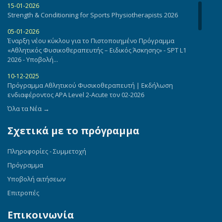
15-01-2026
Strength & Conditioning for Sports Physiotherapists 2026
05-01-2026
Έναρξη νέου κύκλου για το Πιστοποιημένο Πρόγραμμα
«Αθλητικός Φυσικοθεραπευτής – Ειδικός Άσκησης» - SPT L1
2026 - Υποβολή...
10-12-2025
Πρόγραμμα Αθλητικού Φυσικοθεραπευτή | Εκδήλωση
ενδιαφέροντος APA Level 2-Acute τον 02-2026
Όλα τα Νέα →
13-12-2022
Πρόγραμμα Πιστοποίησης «Αθλητικός Φυσικοθεραπευτής –
Σχετικά με το πρόγραμμα
Ειδικός Άσκησης»- Πρόγραμμα σεμιναρίων
05-12-2022
Πληροφορίες - Συμμετοχή
Ενημέρωση - Πρόγραμμα Πιστοποίησης «Αθλητικός
Φυσικοθεραπευτής – Ειδικός Άσκησης»
Πρόγραμμα
Υποβολή αιτήσεων
20-05-2021
Ανακοίνωση Πιστοποιημένου Προγράμματος " Αθλητικός
Επιτροπές
Φυσικοθεραπευτή- Ειδικός Άσκησης"
Επικοινωνία
02-07-2019