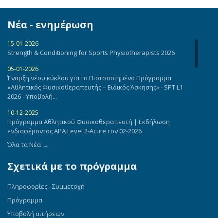
Νέα - ενημέρωση
15-01-2026
Strength & Conditioning for Sports Physiotherapists 2026
05-01-2026
Έναρξη νέου κύκλου για το Πιστοποιημένο Πρόγραμμα
«Αθλητικός Φυσικοθεραπευτής – Ειδικός Άσκησης» - SPT L1
2026 - Υποβολή...
10-12-2025
Πρόγραμμα Αθλητικού Φυσικοθεραπευτή | Εκδήλωση
ενδιαφέροντος APA Level 2-Acute τον 02-2026
Όλα τα Νέα →
13-12-2022
Πρόγραμμα Πιστοποίησης «Αθλητικός Φυσικοθεραπευτής –
Σχετικά με το πρόγραμμα
Ειδικός Άσκησης»- Πρόγραμμα σεμιναρίων
05-12-2022
Πληροφορίες - Συμμετοχή
Ενημέρωση - Πρόγραμμα Πιστοποίησης «Αθλητικός
Φυσικοθεραπευτής – Ειδικός Άσκησης»
Πρόγραμμα
Υποβολή αιτήσεων
20-05-2021